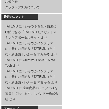
お知らせ
クラフトデスカについて
最近のコメント
TATEMU
に
Tシャツを簡単・綺麗に
収納できる「TATEMU-たてむ」 | ス
キンケアポータルサイト
より
TATEMU
に
Tシャツがインテリア
に！新しい収納方法TATEMU（たて
む）新発売 | いえーる すみかる
より
TATEMU
に
Creative T-shirt – Meto
Tech
より
TATEMU
に
Tシャツがインテリア
に！新しい収納方法TATEMU（たて
む）新発売 - いえーる すみかる
より
TATEMU
に
企画商品のモニター様を
募集しております。 | バンドー株式会
社
より
アーカイブ