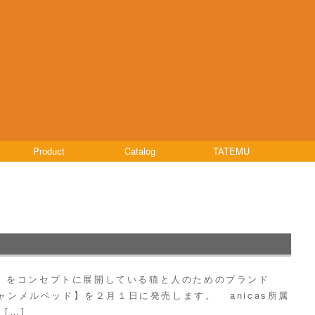
Product
Catalog
TATEMU
」をコンセプトに展開している猫と人のためのブランド
ニャンメルベッド】を２月１日に発売します。 anicas所属
[…]